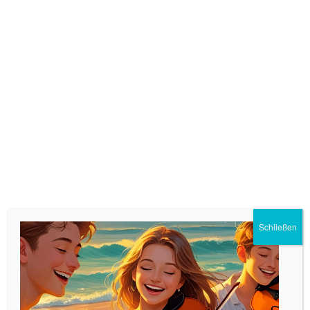
Musikschule Seevetal
e.V.
Menü
Anmeldung
Schließen
Anmeldung
Sie finden hier für sich oder Ihre Kinder